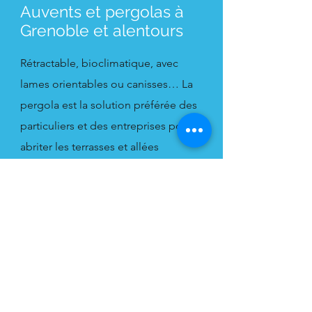
Auvents et pergolas à
Grenoble et alentours
Rétractable, bioclimatique, avec
lames orientables ou canisses… La
pergola est la solution préférée des
particuliers et des entreprises pour
abriter les terrasses et allées
extérieures. Elle peut être adossée à
un bâtiment et être appelée
auvent
ou abri de terrasse, ou auto-portée.
On parlera alors de tonnelle,
gloriette, gazebo ou d'un carport
quand il s'agit d'un abri
spécifiquement destiné à protéger