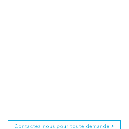
101 €
Ouverture de porte simple
Sans fourniture
En agglomération grenobloise
Reproduction de clés "GUILLOT"
Reproductible en atelier : 17 €
Sur numéro, à commander : 25 €
Autre modèle : nous consulter
Contactez-nous pour toute demande