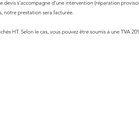
 le devis s’accompagne d’une intervention (réparation provisoi
, notre prestation sera facturée.
ffichés HT. Selon le cas, vous pouvez être soumis à une TVA 2
56 €
Taux horaire
Toute heure commencée est due.
Frais de déplacement
De 0 à 50 km : 45 €
De 51 km à 100 km : 60 €
> 100 km : 0,61 € / km​